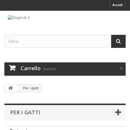
Accedi
Carrello
(vuoto)
Per i gatti
PER I GATTI