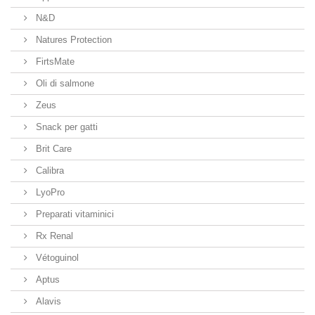
N&D
Natures Protection
FirtsMate
Oli di salmone
Zeus
Snack per gatti
Brit Care
Calibra
LyoPro
Preparati vitaminici
Rx Renal
Vétoguinol
Aptus
Alavis