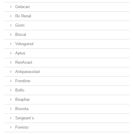
Gelacan
Rx Renal
Giom
Biocal
Vétoguinol
Aptus
RenAvast
Antiparassitari
Frontline
Bolfo
Beaphar
Bioveta
Sergeant´s
Foresto