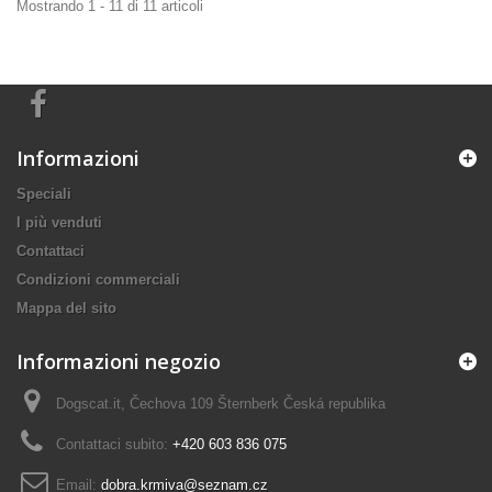
Mostrando 1 - 11 di 11 articoli
Informazioni
Speciali
I più venduti
Contattaci
Condizioni commerciali
Mappa del sito
Informazioni negozio
Dogscat.it, Čechova 109 Šternberk Česká republika
Contattaci subito:
+420 603 836 075
Email:
dobra.krmiva@seznam.cz