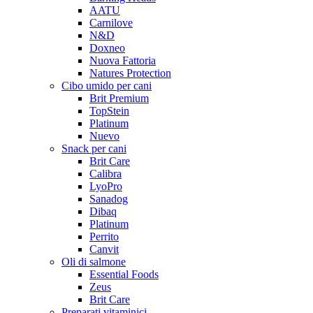
AATU
Carnilove
N&D
Doxneo
Nuova Fattoria
Natures Protection
Cibo umido per cani
Brit Premium
TopStein
Platinum
Nuevo
Snack per cani
Brit Care
Calibra
LyoPro
Sanadog
Dibaq
Platinum
Perrito
Canvit
Oli di salmone
Essential Foods
Zeus
Brit Care
Preparati vitaminici