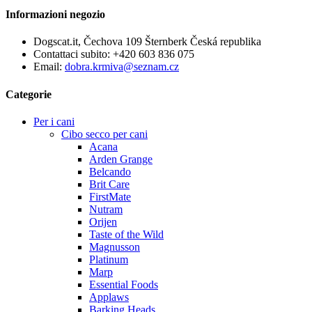
Informazioni negozio
Dogscat.it, Čechova 109 Šternberk Česká republika
Contattaci subito:
+420 603 836 075
Email:
dobra.krmiva@seznam.cz
Categorie
Per i cani
Cibo secco per cani
Acana
Arden Grange
Belcando
Brit Care
FirstMate
Nutram
Orijen
Taste of the Wild
Magnusson
Platinum
Marp
Essential Foods
Applaws
Barking Heads