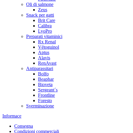
Oli di salmone
Zeus
Snack per gatti
Brit Care
Calibra
LyoPro
Preparati vitaminici
Rx Renal
Vétoguinol
Aptus
Alavis
RenAvast
Antiparassitari
Bolfo
Beaphar
Bioveta
Sergeant´s
Frontline
Foresto
Sverminazione
Informace
Consegna
Condizioni commerciali