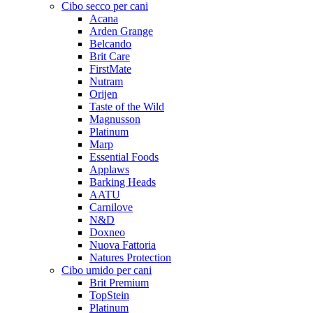
Cibo secco per cani
Acana
Arden Grange
Belcando
Brit Care
FirstMate
Nutram
Orijen
Taste of the Wild
Magnusson
Platinum
Marp
Essential Foods
Applaws
Barking Heads
AATU
Carnilove
N&D
Doxneo
Nuova Fattoria
Natures Protection
Cibo umido per cani
Brit Premium
TopStein
Platinum