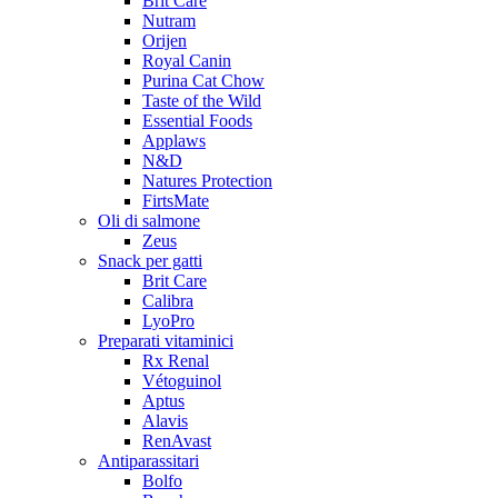
Brit Care
Nutram
Orijen
Royal Canin
Purina Cat Chow
Taste of the Wild
Essential Foods
Applaws
N&D
Natures Protection
FirtsMate
Oli di salmone
Zeus
Snack per gatti
Brit Care
Calibra
LyoPro
Preparati vitaminici
Rx Renal
Vétoguinol
Aptus
Alavis
RenAvast
Antiparassitari
Bolfo