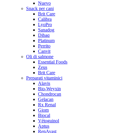
Nuevo
Snack per cani
Brit Care
Calibra
LyoPro
Sanadog
Dibaq
Platinum
Perrito
Canvit
Oli di salmone
Essential Foods
Zeus
Brit Care
Preparati vitaminici
Alavis
Bio-Weyxin
Chondrocan
Gelacan
Rx Renal
Giom
Biocal
Vétoguinol
Aptus
RenAvast