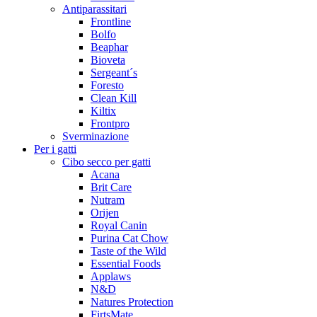
Antiparassitari
Frontline
Bolfo
Beaphar
Bioveta
Sergeant´s
Foresto
Clean Kill
Kiltix
Frontpro
Sverminazione
Per i gatti
Cibo secco per gatti
Acana
Brit Care
Nutram
Orijen
Royal Canin
Purina Cat Chow
Taste of the Wild
Essential Foods
Applaws
N&D
Natures Protection
FirtsMate