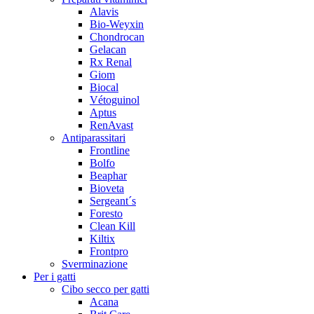
Alavis
Bio-Weyxin
Chondrocan
Gelacan
Rx Renal
Giom
Biocal
Vétoguinol
Aptus
RenAvast
Antiparassitari
Frontline
Bolfo
Beaphar
Bioveta
Sergeant´s
Foresto
Clean Kill
Kiltix
Frontpro
Sverminazione
Per i gatti
Cibo secco per gatti
Acana