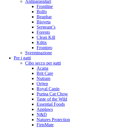
Antiparassitari
Frontline
Bolfo
Beaphar
Bioveta
Sergeant´s
Foresto
Clean Kill
Kiltix
Frontpro
Sverminazione
Per i gatti
Cibo secco per gatti
Acana
Brit Care
Nutram
Orijen
Royal Canin
Purina Cat Chow
Taste of the Wild
Essential Foods
Applaws
N&D
Natures Protection
FirtsMate