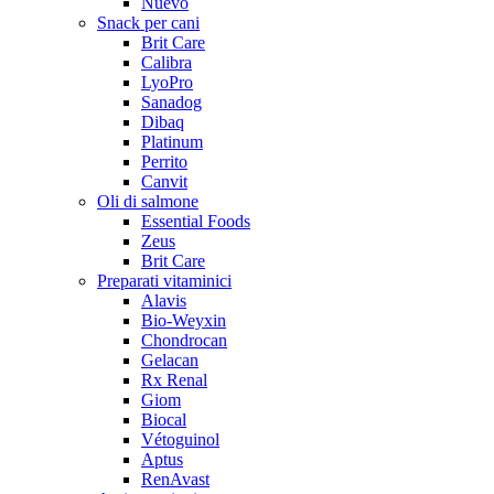
Nuevo
Snack per cani
Brit Care
Calibra
LyoPro
Sanadog
Dibaq
Platinum
Perrito
Canvit
Oli di salmone
Essential Foods
Zeus
Brit Care
Preparati vitaminici
Alavis
Bio-Weyxin
Chondrocan
Gelacan
Rx Renal
Giom
Biocal
Vétoguinol
Aptus
RenAvast