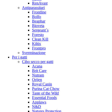
RenAvast
Antiparassitari
Frontline
Bolfo
Beaphar
Bioveta
Sergeant´s
Foresto
Clean Kill
Kiltix
Frontpro
Sverminazione
Per i gatti
Cibo secco per gatti
Acana
Brit Care
Nutram
Orijen
Royal Canin
Purina Cat Chow
Taste of the Wild
Essential Foods
Applaws
N&D
Natures Protection