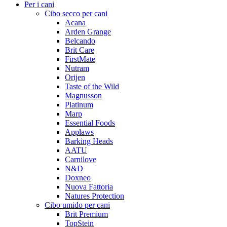
Per i cani
Cibo secco per cani
Acana
Arden Grange
Belcando
Brit Care
FirstMate
Nutram
Orijen
Taste of the Wild
Magnusson
Platinum
Marp
Essential Foods
Applaws
Barking Heads
AATU
Carnilove
N&D
Doxneo
Nuova Fattoria
Natures Protection
Cibo umido per cani
Brit Premium
TopStein