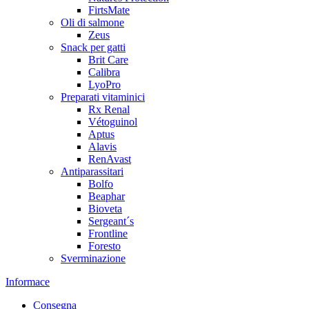
FirtsMate
Oli di salmone
Zeus
Snack per gatti
Brit Care
Calibra
LyoPro
Preparati vitaminici
Rx Renal
Vétoguinol
Aptus
Alavis
RenAvast
Antiparassitari
Bolfo
Beaphar
Bioveta
Sergeant´s
Frontline
Foresto
Sverminazione
Informace
Consegna