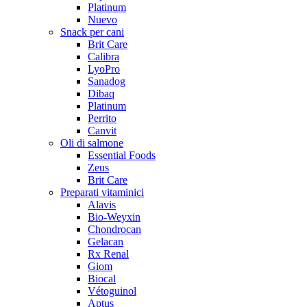
Platinum
Nuevo
Snack per cani
Brit Care
Calibra
LyoPro
Sanadog
Dibaq
Platinum
Perrito
Canvit
Oli di salmone
Essential Foods
Zeus
Brit Care
Preparati vitaminici
Alavis
Bio-Weyxin
Chondrocan
Gelacan
Rx Renal
Giom
Biocal
Vétoguinol
Aptus