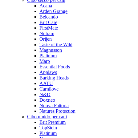
Cibo secco per cani
Acana
Arden Grange
Belcando
Brit Care
FirstMate
Nutram
Orijen
Taste of the Wild
Magnusson
Platinum
Marp
Essential Foods
Applaws
Barking Heads
AATU
Carnilove
N&D
Doxneo
Nuova Fattoria
Natures Protection
Cibo umido per cani
Brit Premium
TopStein
Platinum