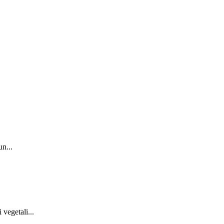
n...
vegetali...