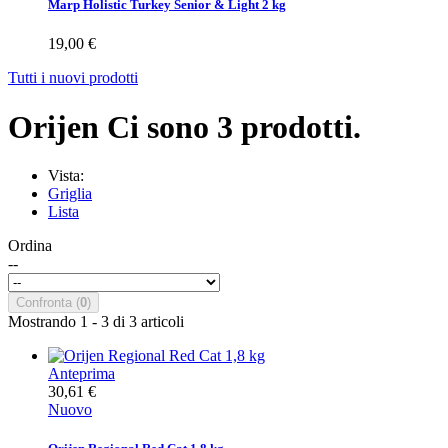
Marp Holistic Turkey Senior & Light 2 kg
19,00 €
Tutti i nuovi prodotti
Orijen
Ci sono 3 prodotti.
Vista:
Griglia
Lista
Ordina
--
Confronta (
0
)
Mostrando 1 - 3 di 3 articoli
Anteprima
30,61 €
Nuovo