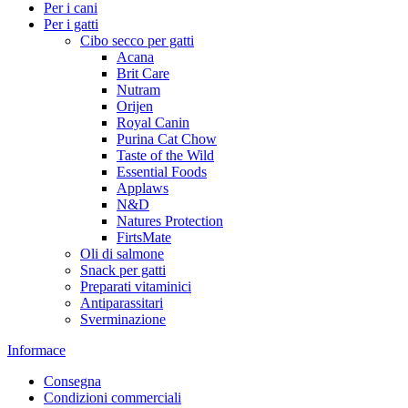
Per i cani
Per i gatti
Cibo secco per gatti
Acana
Brit Care
Nutram
Orijen
Royal Canin
Purina Cat Chow
Taste of the Wild
Essential Foods
Applaws
N&D
Natures Protection
FirtsMate
Oli di salmone
Snack per gatti
Preparati vitaminici
Antiparassitari
Sverminazione
Informace
Consegna
Condizioni commerciali