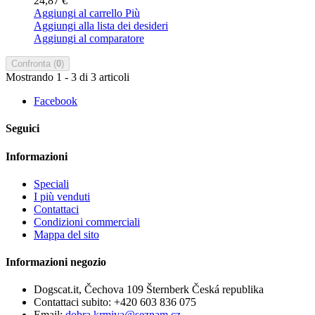
24,87 €
Aggiungi al carrello
Più
Aggiungi alla lista dei desideri
Aggiungi al comparatore
Confronta (
0
)
Mostrando 1 - 3 di 3 articoli
Facebook
Seguici
Informazioni
Speciali
I più venduti
Contattaci
Condizioni commerciali
Mappa del sito
Informazioni negozio
Dogscat.it, Čechova 109 Šternberk Česká republika
Contattaci subito:
+420 603 836 075
Email:
dobra.krmiva@seznam.cz