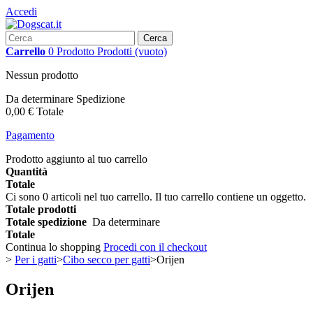
Accedi
Cerca
Carrello
0
Prodotto
Prodotti
(vuoto)
Nessun prodotto
Da determinare
Spedizione
0,00 €
Totale
Pagamento
Prodotto aggiunto al tuo carrello
Quantità
Totale
Ci sono
0
articoli nel tuo carrello.
Il tuo carrello contiene un oggetto.
Totale prodotti
Totale spedizione
Da determinare
Totale
Continua lo shopping
Procedi con il checkout
>
Per i gatti
>
Cibo secco per gatti
>
Orijen
Orijen