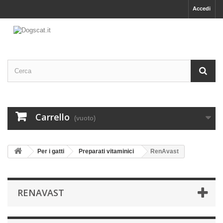
Accedi
Carrello
(vuoto)
Per i gatti
Preparati vitaminici
RenAvast
RENAVAST