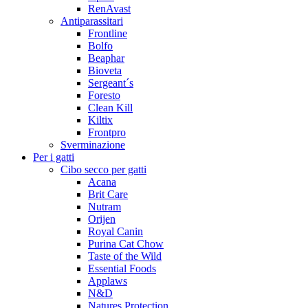
RenAvast
Antiparassitari
Frontline
Bolfo
Beaphar
Bioveta
Sergeant´s
Foresto
Clean Kill
Kiltix
Frontpro
Sverminazione
Per i gatti
Cibo secco per gatti
Acana
Brit Care
Nutram
Orijen
Royal Canin
Purina Cat Chow
Taste of the Wild
Essential Foods
Applaws
N&D
Natures Protection