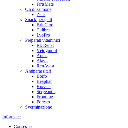
FirtsMate
Oli di salmone
Zeus
Snack per gatti
Brit Care
Calibra
LyoPro
Preparati vitaminici
Rx Renal
Vétoguinol
Aptus
Alavis
RenAvast
Antiparassitari
Bolfo
Beaphar
Bioveta
Sergeant´s
Frontline
Foresto
Sverminazione
Informace
Consegna