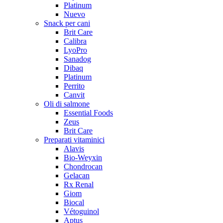
Platinum
Nuevo
Snack per cani
Brit Care
Calibra
LyoPro
Sanadog
Dibaq
Platinum
Perrito
Canvit
Oli di salmone
Essential Foods
Zeus
Brit Care
Preparati vitaminici
Alavis
Bio-Weyxin
Chondrocan
Gelacan
Rx Renal
Giom
Biocal
Vétoguinol
Aptus