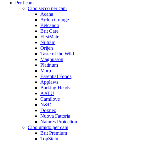
Per i cani
Cibo secco per cani
Acana
Arden Grange
Belcando
Brit Care
FirstMate
Nutram
Orijen
Taste of the Wild
Magnusson
Platinum
Marp
Essential Foods
Applaws
Barking Heads
AATU
Carnilove
N&D
Doxneo
Nuova Fattoria
Natures Protection
Cibo umido per cani
Brit Premium
TopStein